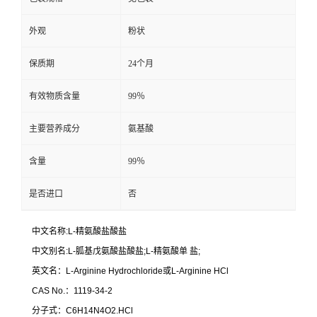
外观
粉状
保质期
24个月
有效物质含量
99％
主要营养成分
氨基酸
含量
99％
是否进口
否
中文名称:L-精氨酸盐酸盐
中文别名:L-胍基戊氨酸盐酸盐;L-精氨酸单 盐;
英文名：L-Arginine Hydrochloride或L-Arginine HCl
CAS No.：1119-34-2
分子式：C6H14N4O2.HCl