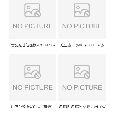
食品级甘氨酸镁20% 14783-
维生素K2(MK7)2000PPM多
68-7 营养强化剂 乳制品糕点
规格 VK2 11032-49-8 章观供
饮料 20%
应
供应骨胶原蛋白肽（普通）
海参肽 海参粉 章观 小分子蛋
质量保障 章观 现货直发
白肽 食品原料 1kg起订