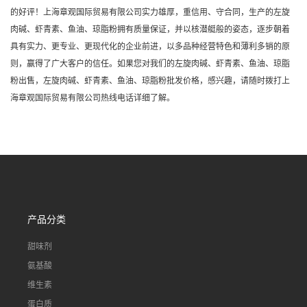
的好评！上海章观国际贸易有限公司实力雄厚，重信用、守合同，生产的左旋
肉碱、虾青素、鱼油、琼脂粉拥有质量保证，并以核潜艇般的姿态，逐步朝着
具有实力、更专业、更现代化的企业前进，以多品种经营特色和薄利多销的原
则，赢得了广大客户的信任。如果您对我们的左旋肉碱、虾青素、鱼油、琼脂
粉出售，左旋肉碱、虾青素、鱼油、琼脂粉批发价格，感兴趣，请随时拨打上
海章观国际贸易有限公司热线电话详细了解。
产品分类
甜味剂
氨基酸
维生素
蛋白质