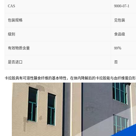
CAS
9000-07-1
包装规格
见包装
级别
食品级
有效物质含量
99％
是否进口
否
卡拉胶具有可溶性膳食纤维的基本特性，在体内降解后的卡拉胶能与血纤维蛋白形