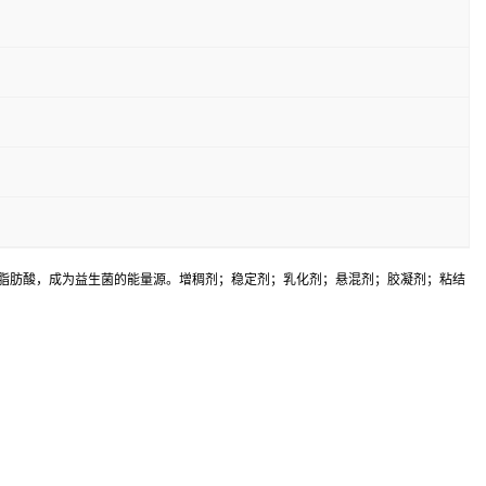
链脂肪酸，成为益生菌的能量源。增稠剂；稳定剂；乳化剂；悬混剂；胶凝剂；粘结