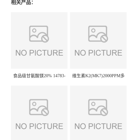
相关产品：
食品级甘氨酸镁20% 14783-
维生素K2(MK7)2000PPM多
68-7 营养强化剂 乳制品糕点
规格 VK2 11032-49-8 章观供
饮料 20%
应