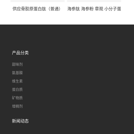
供应骨胶原蛋白肽（普通）
海参肽 海参粉 章观 小分子蛋
质量保障 章观 现货直发
白肽 食品原料 1kg起订
产品分类
甜味剂
氨基酸
维生素
蛋白质
矿物质
增稠剂
新闻动态