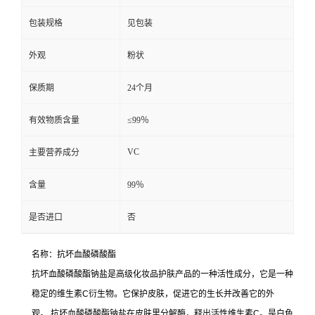
包装规格
见包装
外观
粉状
保质期
24个月
有效物质含量
≤99％
VC
主要营养成分
含量
99％
是否进口
否
名称：抗坏血酸磷酸酯
抗坏血酸磷酸酯钠盐是高级化妆品护肤产品的一种活性成分，它是一种
稳定的维生素C衍生物。它保护皮肤，促进它的生长并改善它的外
观。 抗坏血酸磷酸酯钠盐在皮肤里分解酶，释出活性维生素C。是白色