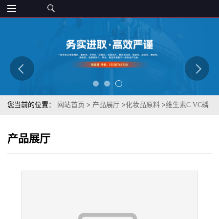
您当前的位置：
网站首页
>
产品展厅
>
化妆品原料
>
维生素C VC磷
酸酯钠 化妆级 抗坏血酸磷酸酯钠 现货批发
产品展厅