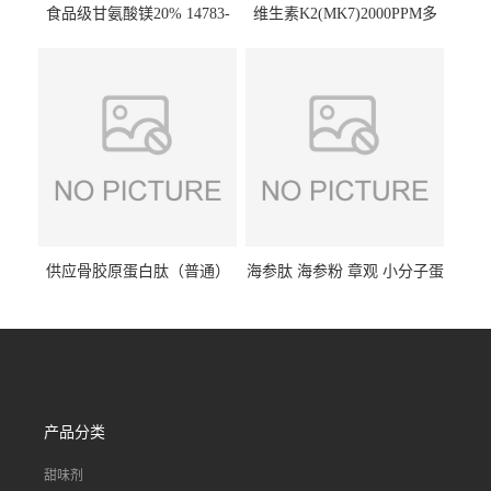
食品级甘氨酸镁20% 14783-
维生素K2(MK7)2000PPM多
68-7 营养强化剂 乳制品糕点
规格 VK2 11032-49-8 章观供
饮料 20%
应
供应骨胶原蛋白肽（普通）
海参肽 海参粉 章观 小分子蛋
质量保障 章观 现货直发
白肽 食品原料 1kg起订
产品分类
甜味剂