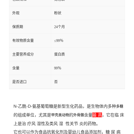
外观
粉状
保质期
24个月
有效物质含量
≤99％
主要营养成分
蛋白质
含量
99％
是否进口
否
N-乙酰-D-氨基葡萄糖是新型生化药品，是生物体内多种
多糖
的组成单位，尤其是
的
含量
最 高
，它在临 床
甲壳类动物
外骨骼
上是治 疗风 湿性及类风 湿 性关节 炎的药物。
它也可以作为食品抗氧化剂及婴幼儿食品添加剂，糖 尿 病