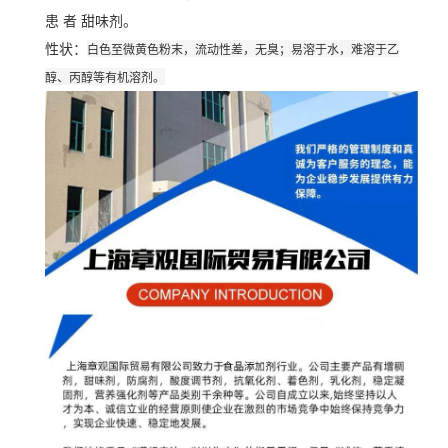
患 者 甜味剂。
白色至微黄色粉末，流动性差，无臭；易溶于水，难溶于乙
性状：
醇、丙醇等有机溶剂。