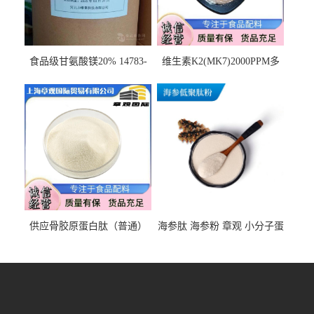
食品级甘氨酸镁20% 14783-
维生素K2(MK7)2000PPM多
68-7 营养强化剂 乳制品糕点
规格 VK2 11032-49-8 章观供
饮料 20%
应
供应骨胶原蛋白肽（普通）
海参肽 海参粉 章观 小分子蛋
质量保障 章观 现货直发
白肽 食品原料 1kg起订