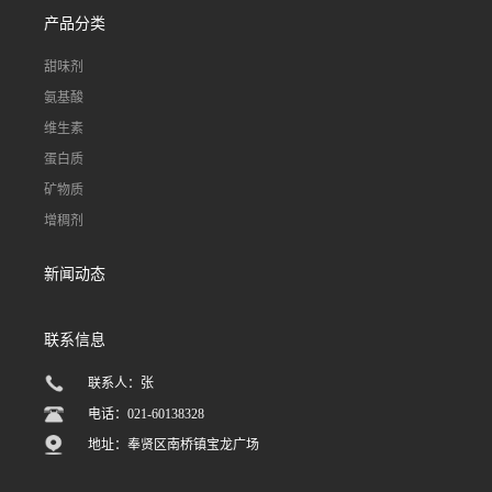
产品分类
甜味剂
氨基酸
维生素
蛋白质
矿物质
增稠剂
新闻动态
联系信息
联系人：张
电话：021-60138328
地址：奉贤区南桥镇宝龙广场