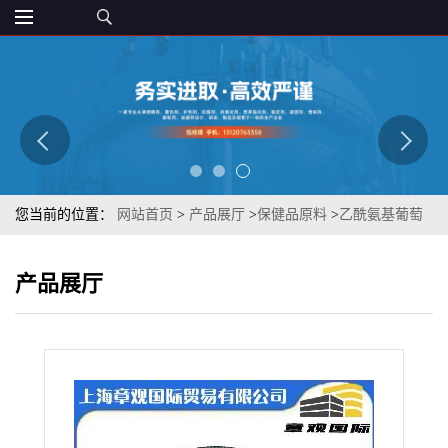
您当前的位置：
网站首页
>
产品展厅
>
保健品原料
>
乙酰氨基葡萄
糖99% 7512-17-6 氨糖原料 章观供应质优
产品展厅