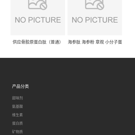
供应骨胶原蛋白肽（普通）
海参肽 海参粉 章观 小分子蛋
质量保障 章观 现货直发
白肽 食品原料 1kg起订
产品分类
甜味剂
氨基酸
维生素
蛋白质
矿物质