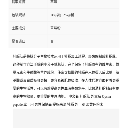
提取来源
草莓
包装规格
1kg/袋；25kg/桶
主要成分
草莓粉
是否进口
否
牡蛎肽是将肽分子生物技术运用于牡蛎加工过程，经酶解制成牡蛎肽。
这种制作方法形成的小分子低聚肽，完全保留了牡蛎原有的维生素、微
量元素和牛磺酸等营养成份，使富含核酸的牡蛎在人体摄入后比单一氨
基酸或蛋白质吸收更快，更容易被肌体吸收，在人体代谢方面有着更重
要的生物活性，可以有效提高男性血清睾酮水平。比普通牡蛎制品有更
高的生物效价、更重要的生理功能。 中文名 牡蛎肽 外文名 Oyster
peptide 应 用 男性保健品 提取来源 牡蛎 外 观 淡黄色粉末