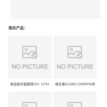
相关产品：
食品级甘氨酸镁20% 14783-
维生素K2(MK7)2000PPM多
68-7 营养强化剂 乳制品糕点
规格 VK2 11032-49-8 章观供
饮料 20%
应