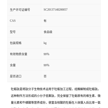
SC20137148200057
生产许可证编号
CAS
有
型号
食品级
kg
包装规格
有效物质含量
99％
含量
99％
是否进口
否
牡蛎肽是将肽分子生物技术运用于牡蛎加工过程，经酶解制成牡蛎肽。
这种制作方法形成的小分子低聚肽，完全保留了牡蛎原有的维生素、微
量元素和牛磺酸等营养成份，使富含核酸的牡蛎在人体摄入后比单一氨