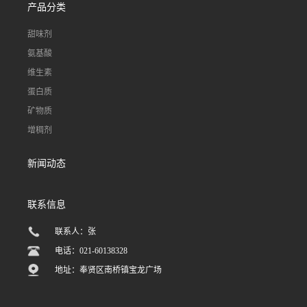
产品分类
甜味剂
氨基酸
维生素
蛋白质
矿物质
增稠剂
新闻动态
联系信息
联系人：张
电话：021-60138328
地址：奉贤区南桥镇宝龙广场