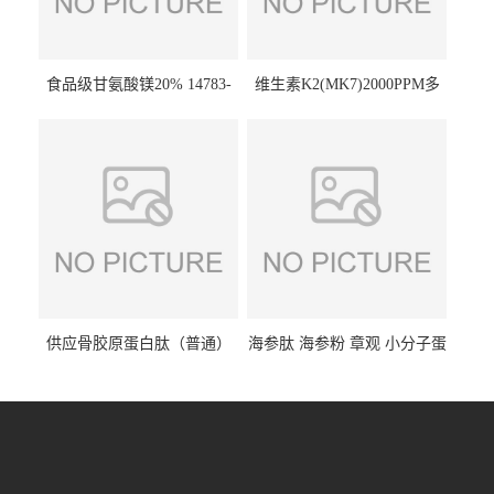
食品级甘氨酸镁20% 14783-
维生素K2(MK7)2000PPM多
68-7 营养强化剂 乳制品糕点
规格 VK2 11032-49-8 章观供
饮料 20%
应
供应骨胶原蛋白肽（普通）
海参肽 海参粉 章观 小分子蛋
质量保障 章观 现货直发
白肽 食品原料 1kg起订