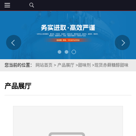
您当前的位置：
网站首页
>
产品展厅
>
甜味剂
>
现货赤藓糖醇甜味
剂 0卡糖批发食品级原料 无热量饮料烘焙用甜味
产品展厅