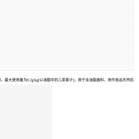
便面，最大使用量为0.2g/kg(以油脂中的儿茶素计)；用于含油脂酱料，用作食品天然抗