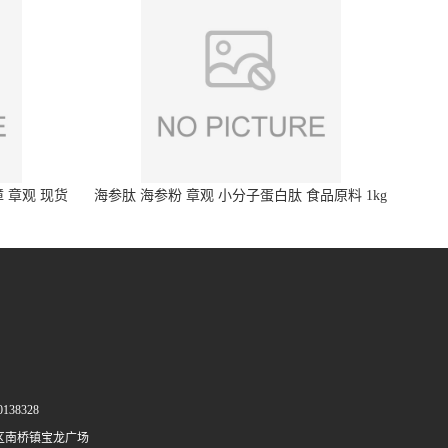
 章观 现货
海参肽 海参粉 章观 小分子蛋白肽 食品原料 1kg
起订
138328
区南桥镇宝龙广场