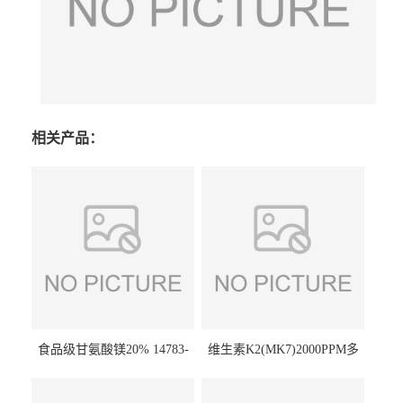
相关产品：
食品级甘氨酸镁20% 14783-
维生素K2(MK7)2000PPM多
68-7 营养强化剂 乳制品糕点
规格 VK2 11032-49-8 章观供
饮料 20%
应