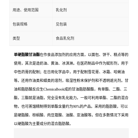
用途、使用范围
乳化剂
包装规格
见包装
类型
食品乳化剂
单硬脂酸甘油酯
在作食品添加剂的应用方面，以面包、饼干、糕点等的
使用，其次是造奶油、黄油、冰淇淋。在医药制品中作为赋形剂，用于
中性药膏的配制；在日用化学品中，用于配制雪花膏、冰霜、哈蜊油
等。还用作油类和蜡类的溶剂，吸湿性粉末保护剂和不透明遮光剂
。甘
油和脂肪酸反应生Chemicalbook成的甘油脂肪酸酯，有单酯、二酯、三
酯，三酯就是油脂，完全没有乳化能力。一般可利用单酯、二酯的混合
物，也可蒸馏精制得到单酯含量约为90%的产品。采用的脂肪酸，可以
是硬脂酸、棕榈酸、肉豆蔻酸、油酸、亚油酸等。但在多数情况下采用
以硬脂酸为主要成分的混合脂肪酸。