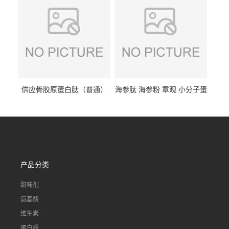
供应骨胶原蛋白肽（普通）
海参肽 海参粉 章观 小分子蛋
质量保障 章观 现货直发
白肽 食品原料 1kg起订
产品分类
甜味剂
氨基酸
维生素
蛋白质