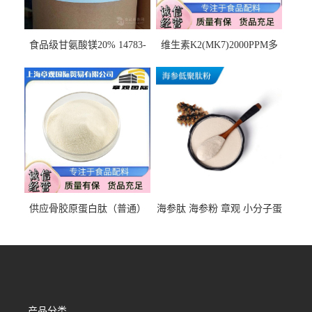
食品级甘氨酸镁20% 14783-
维生素K2(MK7)2000PPM多
68-7 营养强化剂 乳制品糕点
规格 VK2 11032-49-8 章观供
饮料 20%
应
供应骨胶原蛋白肽（普通）
海参肽 海参粉 章观 小分子蛋
质量保障 章观 现货直发
白肽 食品原料 1kg起订
产品分类