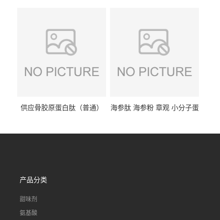
68-7 营养强化剂 乳制品糕点
规格 VK2 11032-49-8 章观供
饮料 20%
应
供应骨胶原蛋白肽（普通）
海参肽 海参粉 章观 小分子蛋
质量保障 章观 现货直发
白肽 食品原料 1kg起订
产品分类
甜味剂
氨基酸