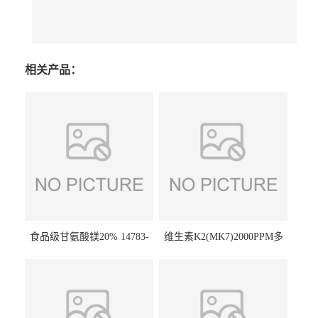
相关产品：
食品级甘氨酸镁20% 14783-
维生素K2(MK7)2000PPM多
68-7 营养强化剂 乳制品糕点
规格 VK2 11032-49-8 章观供
饮料 20%
应