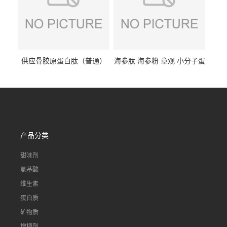
供应骨胶原蛋白肽（普通）
海参肽 海参粉 章观 小分子蛋
质量保障 章观 现货直发
白肽 食品原料 1kg起订
产品分类
甜味剂
氨基酸
维生素
蛋白质
矿物质
增稠剂