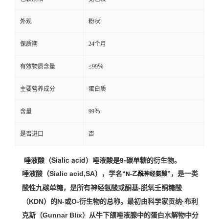
外观
粉状
保质期
24个月
有效物质含量
≤99％
主要营养成分
蛋白质
含量
99％
是否进口
否
唾液酸（Sialic acid）唾液酸是9-碳单糖的衍生物。
唾液酸（Sialic acid,SA），学名“
”，是一类
N-乙酰神经氨酸
酸性九碳单糖，
是所有神经氨酸或酮基
-脱氧壬酮糖酸
（KDN）的N-或O-衍生物的总称。
最初由科学家贡纳·布利
克斯（Gunnar Blix）从牛下颌
唾液腺
中的蛋白水解物中分