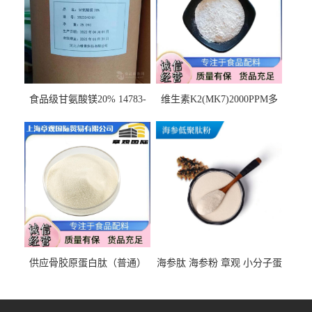
食品级甘氨酸镁20% 14783-
维生素K2(MK7)2000PPM多
68-7 营养强化剂 乳制品糕点
规格 VK2 11032-49-8 章观供
饮料 20%
应
供应骨胶原蛋白肽（普通）
海参肽 海参粉 章观 小分子蛋
质量保障 章观 现货直发
白肽 食品原料 1kg起订