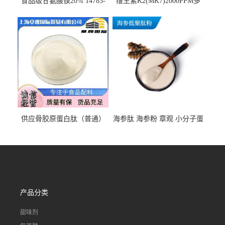
食品级甘氨酸镁20% 14783-
维生素K2(MK7)2000PPM多
68-7 营养强化剂 乳制品糕点
规格 VK2 11032-49-8 章观供
饮料 20%
应
供应骨胶原蛋白肽（普通）
海参肽 海参粉 章观 小分子蛋
质量保障 章观 现货直发
白肽 食品原料 1kg起订
产品分类
甜味剂