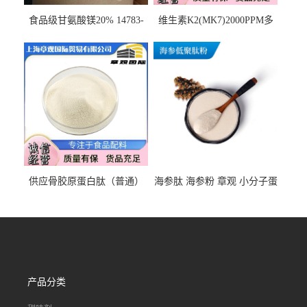
食品级甘氨酸镁20% 14783-
维生素K2(MK7)2000PPM多
68-7 营养强化剂 乳制品糕点
规格 VK2 11032-49-8 章观供
饮料 20%
应
供应骨胶原蛋白肽（普通）
海参肽 海参粉 章观 小分子蛋
质量保障 章观 现货直发
白肽 食品原料 1kg起订
产品分类