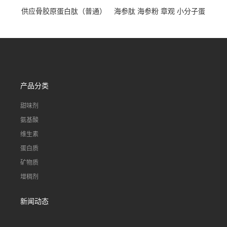
供应骨胶原蛋白肽（普通）
海参肽 海参粉 章观 小分子蛋
质量保障 章观 现货直发
白肽 食品原料 1kg起订
产品分类
甜味剂
氨基酸
维生素
蛋白质
矿物质
增稠剂
新闻动态