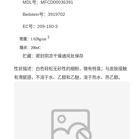
MDL号：MFCD00036391
Beilstein号：3919702
EC号：209-150-3
3
密度：1.028g/cm
熔点：200oC
贮藏：密封阴凉干燥通风处保存
性状描述：白色轻松无砂性的细粉，
微有特臭；与皮肤接触
有滑腻感
，不溶于水、乙醇和乙醚，溶于热水、热乙醇
。