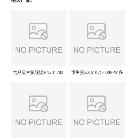
相关产品：
食品级甘氨酸镁20% 14783-
维生素K2(MK7)2000PPM多
68-7 营养强化剂 乳制品糕点
规格 VK2 11032-49-8 章观供
饮料 20%
应