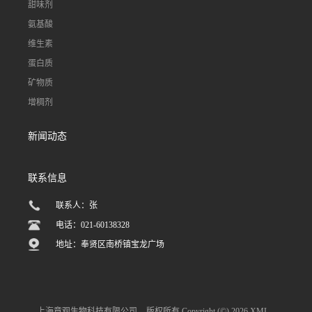
甜味剂
氨基酸
维生素
蛋白质
矿物质
增稠剂
新闻动态
联系信息
联系人：张
电话：021-60138328
地址：奉贤区南桥镇宝龙广场
上海章观生物科技有限公司
版权所有 Copyright (©) 2026
XML