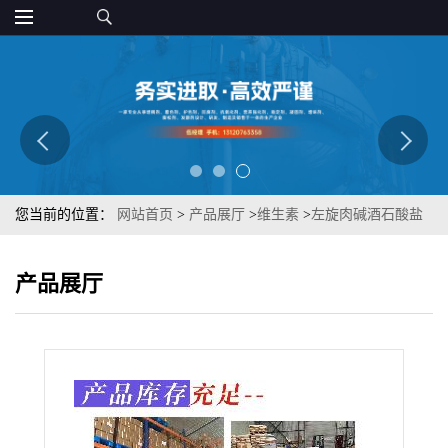
您当前的位置：
网站首页
>
产品展厅
>
维生素
>
左旋肉碱酒石酸盐
99%原粉 食品级左旋肉碱 量大从优 1kg起订
产品展厅