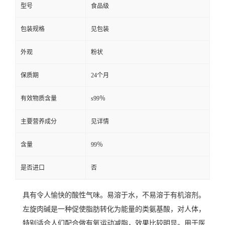
型号
食品级
包装规格
见包装
外观
粉状
保质期
24个月
有效物质含量
s99％
主要营养成分
见详情
含量
99％
是否进口
否
具有令人愉快的酸性气味。易溶于水，不易溶于有机溶剂。
左旋肉碱是一种促使脂肪转化为能量的类氨基酸，对人体，
特别适合人们配合做有氧运动减脂，效果比较明显。用于医