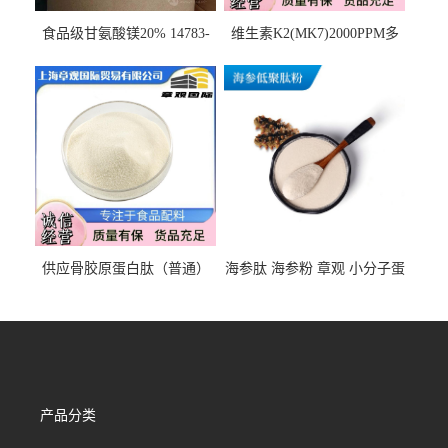
食品级甘氨酸镁20% 14783-
维生素K2(MK7)2000PPM多
68-7 营养强化剂 乳制品糕点
规格 VK2 11032-49-8 章观供
饮料 20%
应
供应骨胶原蛋白肽（普通）
海参肽 海参粉 章观 小分子蛋
质量保障 章观 现货直发
白肽 食品原料 1kg起订
产品分类