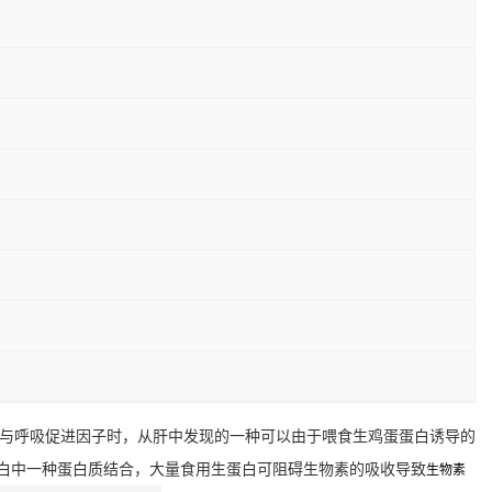
与呼吸促进因子时，从肝中发现的一种可以由于喂食生鸡蛋蛋白诱导的
白中一种蛋白质结合，大量食用生蛋白可阻碍生物素的吸收导致
生物素