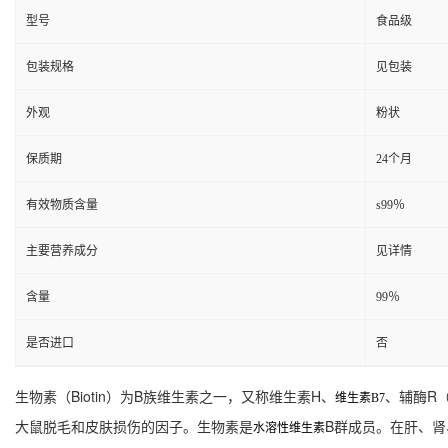
型号
食品级
包装规格
见包装
外观
粉状
保质期
24个月
有效物质含量
s99％
主要营养成分
见详情
含量
99％
是否进口
否
生物素（Biotin）为B族维生素之一，又称维生素H、
、辅酶R（
维生素B7
大鼠脱毛和皮肤损伤的因子。生物素是
B群成员。在肝、肾
水溶性维生素