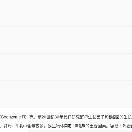
Coenzyme R）等。是20世纪30年代在研究酵母生长因子和
的生长
根瘤菌
、酵母、
中含量较多，是生物体
的重要因素。容易同鸡蛋
牛乳
固定二氧化碳