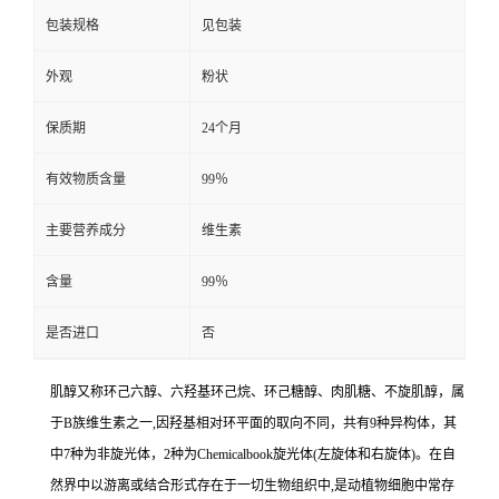
包装规格
见包装
外观
粉状
保质期
24个月
有效物质含量
99％
主要营养成分
维生素
含量
99％
是否进口
否
肌醇又称环己六醇、六羟基环己烷、环己糖醇、肉肌糖、不旋肌醇，属
于B族维生素之一,因羟基相对环平面的取向不同，共有9种异构体，其
中7种为非旋光体，2种为Chemicalbook旋光体(左旋体和右旋体)。在自
然界中以游离或结合形式存在于一切生物组织中,是动植物细胞中常存