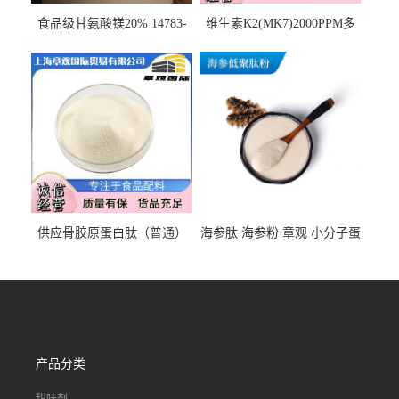
食品级甘氨酸镁20% 14783-
维生素K2(MK7)2000PPM多
68-7 营养强化剂 乳制品糕点
规格 VK2 11032-49-8 章观供
饮料 20%
应
供应骨胶原蛋白肽（普通）
海参肽 海参粉 章观 小分子蛋
质量保障 章观 现货直发
白肽 食品原料 1kg起订
产品分类
甜味剂