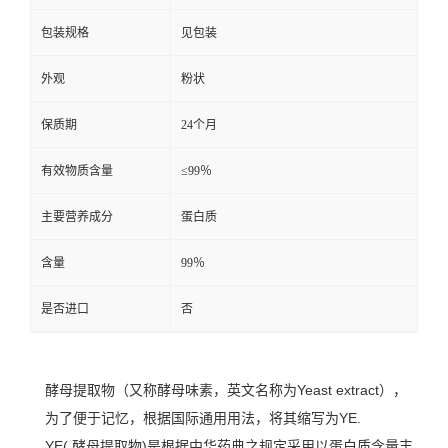
包装规格
见包装
外观
粉状
保质期
24个月
有效物质含量
≤99％
主要营养成分
蛋白质
含量
99％
是否进口
否
酵母提取物（又称酵母味素，英文名称为Yeast extract），
为了便于记忆，根据国际通用用法，将其缩写为YE.
YE( 酵母提取物)是根据中华药典之规定采用以蛋白质含量丰