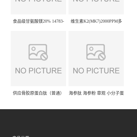
食品级甘氨酸镁20% 14783-
维生素K2(MK7)2000PPM多
68-7 营养强化剂 乳制品糕点
规格 VK2 11032-49-8 章观供
饮料 20%
应
供应骨胶原蛋白肽（普通）
海参肽 海参粉 章观 小分子蛋
质量保障 章观 现货直发
白肽 食品原料 1kg起订