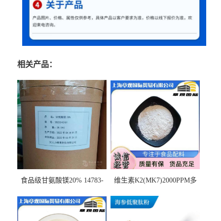
相关产品：
食品级甘氨酸镁20% 14783-
维生素K2(MK7)2000PPM多
68-7 营养强化剂 乳制品糕点
规格 VK2 11032-49-8 章观供
饮料 20%
应