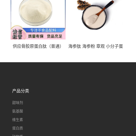
供应骨胶原蛋白肽（普通）
海参肽 海参粉 章观 小分子蛋
质量保障 章观 现货直发
白肽 食品原料 1kg起订
产品分类
甜味剂
氨基酸
维生素
蛋白质