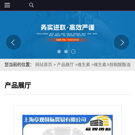
您当前的位置：
网站首页
>
产品展厅
>
维生素
>
维生素A棕榈酸酯油
170万IU（油）25万IU】99% 章观
产品展厅