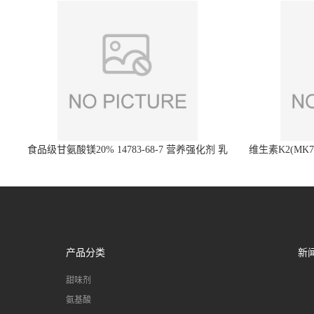
食品级甘氨酸镁20% 14783-68-7 营养强化剂 乳
维生素K2(MK7)
制品糕点饮料 20%
产品分类
新
甜味剂
氨基酸