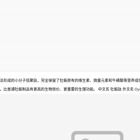
法形成的小分子低聚肽，完全保留了牡蛎原有的维生素、微量元素和牛磺酸等营养成
蛎制品有更高的生物效价、更重要的生理功能。 中文名 牡蛎肽 外文名 Oyster pe