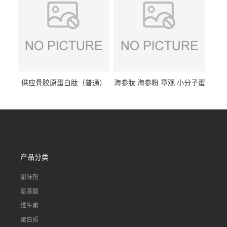
供应骨胶原蛋白肽（普通）
海参肽 海参粉 章观 小分子蛋
质量保障 章观 现货直发
白肽 食品原料 1kg起订
产品分类
甜味剂
氨基酸
维生素
蛋白质