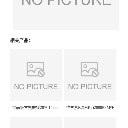
相关产品：
食品级甘氨酸镁20% 14783-
维生素K2(MK7)2000PPM多
68-7 营养强化剂 乳制品糕点
规格 VK2 11032-49-8 章观供
饮料 20%
应