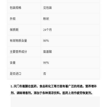
包装规格
见包装
外观
粉状
保质期
24个月
有效物质含量
99％
主要营养成分
氨基酸
含量
99％
是否进口
否
L-天门冬氨酸在医药，食品和化工等方面有着广泛的用途。营养增补
剂、调昧增香剂。添加于各种清凉饮料。医药上用作疲劳恢复剂。