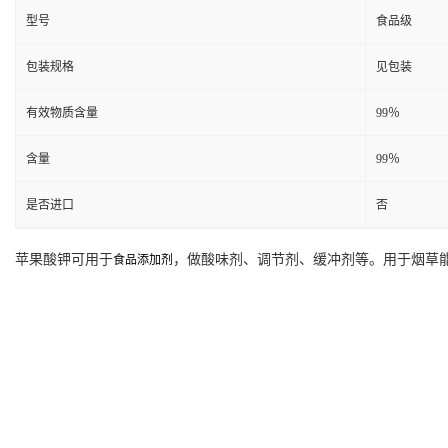
型号
食品级
包装规格
见包装
有效物质含量
99％
含量
99％
是否进口
否
苹果酸钾可用于
，做酸味剂、调节剂、缓冲剂等。用于烟草
食品添加剂