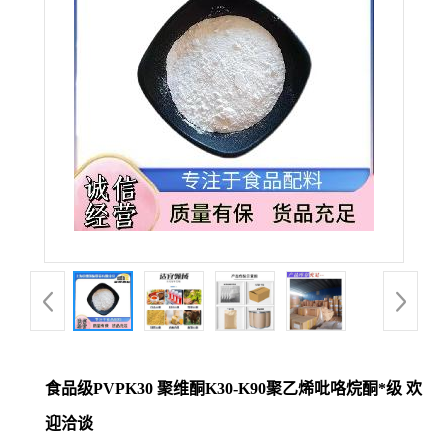
食品级PVPK30 聚维酮K30-K90聚乙烯吡咯烷酮*级 欢
迎洽谈