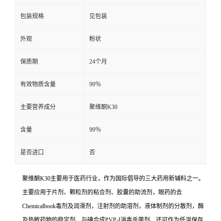
包装规格
见包装
外观
粉状
保质期
24个月
有效物质含量
99％
主要营养成分
聚维酮K30
含量
99％
是否进口
否
聚维酮K30主要用于医药行业，作为国际倡导的三大药用新辅料之一。
主要应用于片剂、颗粒剂的粘合剂、胶囊的助流剂，眼药的去
Chemicalbook毒剂及润滑剂，注射剂的助溶剂，液体制剂的分散剂，酶
及热敏药物的稳定剂、与碘合成PVP-I消毒杀菌剂、还可作为低温保存