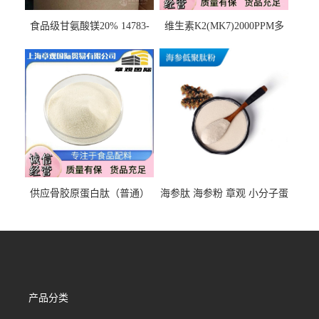
食品级甘氨酸镁20% 14783-
维生素K2(MK7)2000PPM多
68-7 营养强化剂 乳制品糕点
规格 VK2 11032-49-8 章观供
饮料 20%
应
供应骨胶原蛋白肽（普通）
海参肽 海参粉 章观 小分子蛋
质量保障 章观 现货直发
白肽 食品原料 1kg起订
产品分类