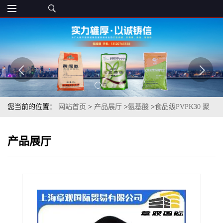
您当前的位置：
网站首页
>
产品展厅
>
氨基酸
>
食品级PVPK30 聚
维酮K30-K90聚乙烯吡咯烷酮*级 欢迎洽谈
产品展厅