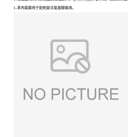
L-苯丙氨酸用于配制复合氨基酸输液。