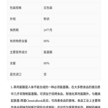
包装规格
见包装
外观
粉状
保质期
24个月
有效物质含量
99％
主要营养成分
氨基酸
含量
99％
是否进口
否
L-苯丙氨酸是人体不能合成的一种必须氨基酸。在大多数食品的蛋白质
中几乎非限制氨基酸。可添加于焙烤食品，除强化苯丙氨酸外，与糖类
起氨基-羰基Chemicalbook反应，可改善食品的香味。食品工业上主要用
作食品甜味剂阿斯巴甜的合成原料；也可作为营养增补剂。精制药典级