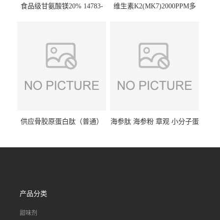
食品级甘氨酸镁20% 14783-
维生素K2(MK7)2000PPM多
68-7 营养强化剂 乳制品糕点
规格 VK2 11032-49-8 章观供
饮料 20%
应
供应骨胶原蛋白肽（普通）
海参肽 海参粉 章观 小分子蛋
质量保障 章观 现货直发
白肽 食品原料 1kg起订
产品分类
甜味剂