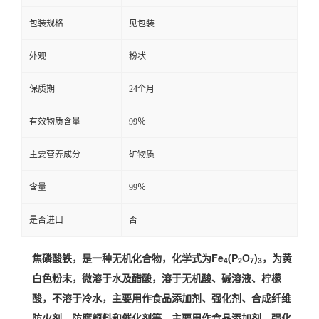
包装规格
见包装
外观
粉状
保质期
24个月
有效物质含量
99％
主要营养成分
矿物质
含量
99％
是否进口
否
焦磷酸铁，是一种无机化合物，化学式为Fe
(P
O
)
，为黄
4
2
7
3
白色粉末，微溶于水及醋酸，溶于无机酸、碱溶液、柠檬
酸，不溶于冷水，主要用作食品添加剂、强化剂、合成纤维
防火剂、防腐颜料和催化剂等。主要用作食品添加剂、强化