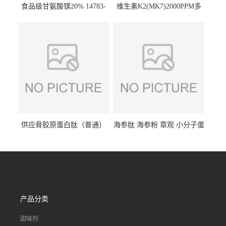
食品级甘氨酸镁20% 14783-
维生素K2(MK7)2000PPM多
68-7 营养强化剂 乳制品糕点
规格 VK2 11032-49-8 章观供
饮料 20%
应
供应骨胶原蛋白肽（普通）
海参肽 海参粉 章观 小分子蛋
质量保障 章观 现货直发
白肽 食品原料 1kg起订
产品分类
甜味剂