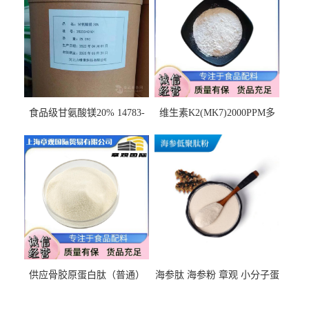
食品级甘氨酸镁20% 14783-
维生素K2(MK7)2000PPM多
68-7 营养强化剂 乳制品糕点
规格 VK2 11032-49-8 章观供
饮料 20%
应
供应骨胶原蛋白肽（普通）
海参肽 海参粉 章观 小分子蛋
质量保障 章观 现货直发
白肽 食品原料 1kg起订