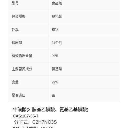
型号
食品级
包装规格
见包装
外观
粉状
保质期
24个月
有效物质含量
99％
主要营养成分
氨基酸
含量
99％
是否进口
否
牛磺酸(2-
胺基乙磺酸、氨基乙基磺酸)
CAS:107-35-7
分子式：C2H7NO3S