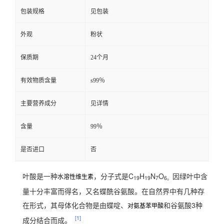
包装规格
见包装
外观
粉状
保质期
24个月
有效物质含量
s99％
主要营养成分
见详情
含量
99％
是否进口
否
叶酸是一种
，分子式是C
H
N
O
因绿叶中含
水溶性维生素
19
19
7
6。
量十分丰富而得名，又名蝶酰谷氨酸。在自然界中有几种存
在形式，其母体化合物是由蝶啶、
和谷氨酸3种
对氨基苯甲酸
[1]
成分结合而成。