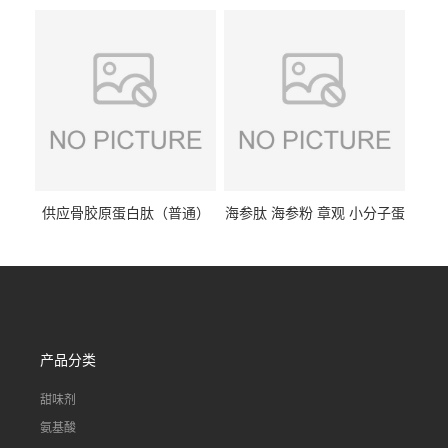
68-7 营养强化剂 乳制品糕点
规格 VK2 11032-49-8 章观供
饮料 20%
应
供应骨胶原蛋白肽（普通）
海参肽 海参粉 章观 小分子蛋
质量保障 章观 现货直发
白肽 食品原料 1kg起订
产品分类
甜味剂
氨基酸