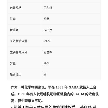
包装规格
见包装
外观
粉状
保质期
24个月
有效物质含量
≤99％
主要营养成分
氨基酸
含量
99％
是否进口
否
作为一种化学物质来说，早在 1883 年 GABA 就被人工合
成。1950 年有人发现哺乳动物正常脑内的 GABA 的浓度很
高，但生理意义不明。
γ-氨基丁酸是人体只要的生物活性物质，
对
神 经 系