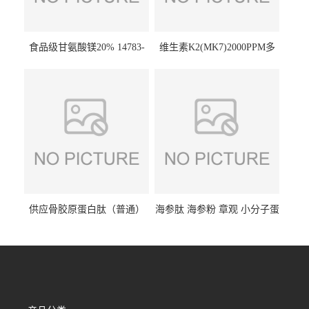
食品级甘氨酸镁20% 14783-
维生素K2(MK7)2000PPM多
68-7 营养强化剂 乳制品糕点
规格 VK2 11032-49-8 章观供
饮料 20%
应
供应骨胶原蛋白肽（普通）
海参肽 海参粉 章观 小分子蛋
质量保障 章观 现货直发
白肽 食品原料 1kg起订