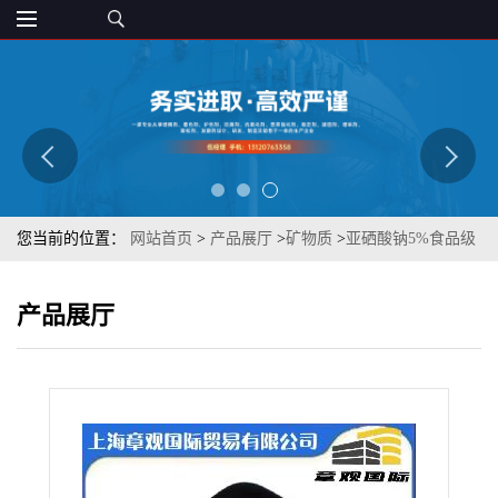
您当前的位置：
网站首页
>
产品展厅
>
矿物质
>
亚硒酸钠5%食品级
硒元素添加剂 章观供应 有样品 质优
产品展厅