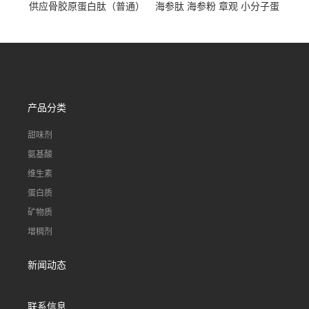
供应骨胶原蛋白肽（普通）
海参肽 海参粉 章观 小分子蛋
质量保障 章观 现货直发
白肽 食品原料 1kg起订
产品分类
甜味剂
氨基酸
维生素
蛋白质
矿物质
增稠剂
新闻动态
联系信息