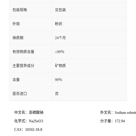
包装规格
见包装
外观
粉状
保质期
24个月
有效物质含量
≤99％
主要营养成分
矿物质
含量
99％
是否进口
否
中文名：亚硒酸钠
外文名：Sodium selenit
化学式：Na2SeO3
分子量：172.94
CAS：10102-18-8