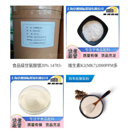
食品级甘氨酸镁20% 14783-
维生素K2(MK7)2000PPM多
68-7 营养强化剂 乳制品糕点
规格 VK2 11032-49-8 章观供
饮料 20%
应