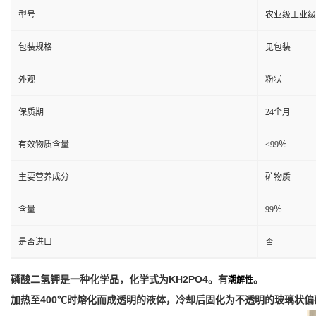
型号
农业级工业级
包装规格
见包装
外观
粉状
保质期
24个月
有效物质含量
≤99％
主要营养成分
矿物质
含量
99％
是否进口
否
磷酸二氢钾是一种化学品，化学式为KH2PO4。有
。
潮解性
加热至400℃时熔化而成透明的液体，冷却后固化为不透明的玻璃状偏