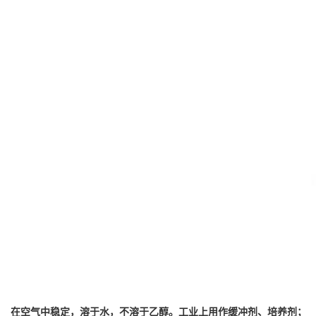
在空气中稳定，溶于水，不溶于乙醇。
工业上用作
缓冲剂
、培养剂；