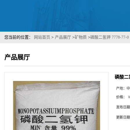
您当前的位置：
网站首页
>
产品展厅
>
矿物质
>
磷酸二氢钾 7778-7
产品展厅
磷酸二氢
产地：
中
价格：
￥
发布日期
更新日期