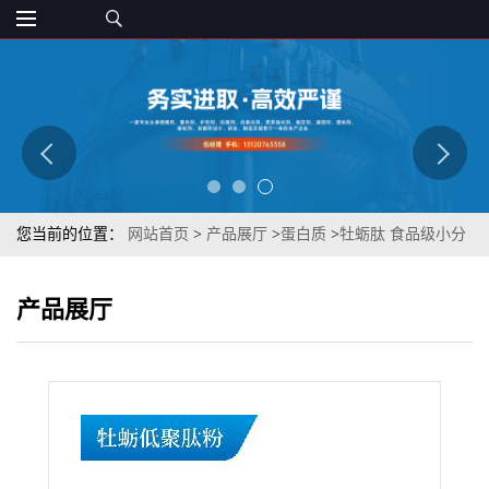
您当前的位置：
网站首页
>
产品展厅
>
蛋白质
>
牡蛎肽 食品级小分
子低聚肽 章观 原料批发 营养强化剂
产品展厅