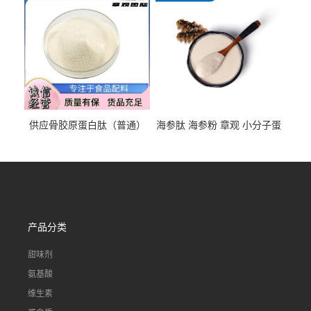
供应骨胶原蛋白肽（普通）
海参肽 海参粉 章观 小分子蛋
质量保障 章观 现货直发
白肽 食品原料 1kg起订
产品分类
甜味剂
氨基酸
维生素