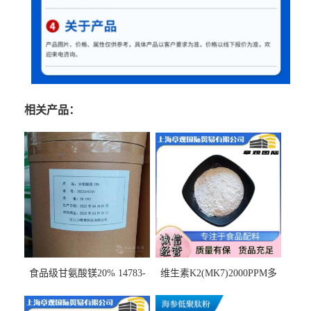
相关产品：
食品级甘氨酸镁20% 14783-
维生素K2(MK7)2000PPM多
68-7 营养强化剂 乳制品糕点
规格 VK2 11032-49-8 章观供
饮料 20%
应