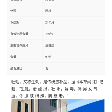
外观
粉状
保质期
24个月
有效物质含量
≤99％
主要营养成分
蛋白质
含量
99％
是否进口
否
牡蛎，又称生蚝，是传统滋补品，据《本草纲目》记
载：“生蚝，治 虚 损，壮 阳，解 毒，补 男 女 气
血，令 肌 肤 细 嫩，防 衰 老。”