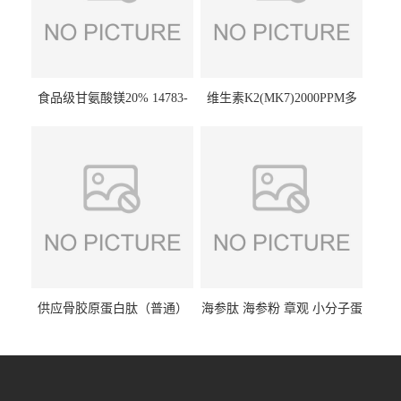
食品级甘氨酸镁20% 14783-
维生素K2(MK7)2000PPM多
68-7 营养强化剂 乳制品糕点
规格 VK2 11032-49-8 章观供
饮料 20%
应
供应骨胶原蛋白肽（普通）
海参肽 海参粉 章观 小分子蛋
质量保障 章观 现货直发
白肽 食品原料 1kg起订