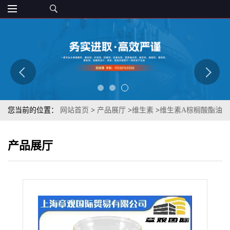
您当前的位置：
网站首页
>
产品展厅
>
维生素
>
维生素A棕榈酸酯油
170万IU（油）25万IU】99% 食品级
产品展厅