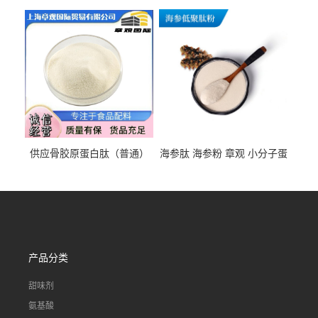
68-7 营养强化剂 乳制品糕点
规格 VK2 11032-49-8 章观供
饮料 20%
应
供应骨胶原蛋白肽（普通）
海参肽 海参粉 章观 小分子蛋
质量保障 章观 现货直发
白肽 食品原料 1kg起订
产品分类
甜味剂
氨基酸