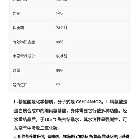
外观
粉状
保质期
24个月
有效物质含量
99％
主要营养成分
氨基酸
含量
99％
是否进口
否
L-
精氨酸
是
L-精氨酸是化学物质，分子式是 C6H14N4O2。
蛋白质合成
中的编码
氨基酸
，身体需要它行使多种功能。
经
水
重结晶
后，于105 ℃失去结晶水，其水溶性呈强碱性，可
从空气中吸收
二氧化碳
。
可用作营养增补剂；调味剂。与糖进行加热反应(氨基-羰基反应)可获得