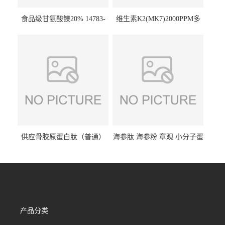
食品级甘氨酸镁20% 14783-
维生素K2(MK7)2000PPM多
68-7 营养强化剂 乳制品糕点
规格 VK2 11032-49-8 章观供
饮料 20%
应
供应骨胶原蛋白肽（普通）
海参肽 海参粉 章观 小分子蛋
质量保障 章观 现货直发
白肽 食品原料 1kg起订
产品分类