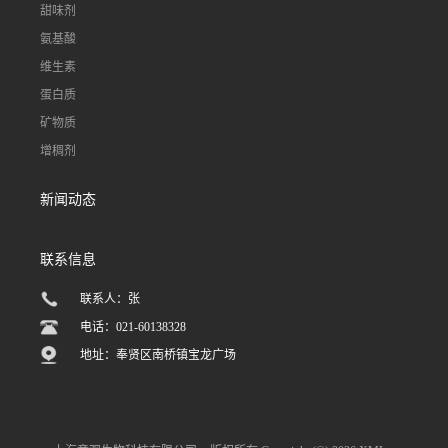
甜味剂
氨基酸
维生素
蛋白质
矿物质
增稠剂
新闻动态
联系信息
联系人：张
电话：021-60138328
地址：奉贤区南桥镇宝龙广场