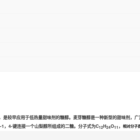
，是较早应用于低热量甜味剂的糖醇。
麦芽糖醇是一种新型的甜味剂，广
-1，4-键连接一个山梨醇所组成的二糖。分子式为C
H
O
，
12
24
11
相对分子