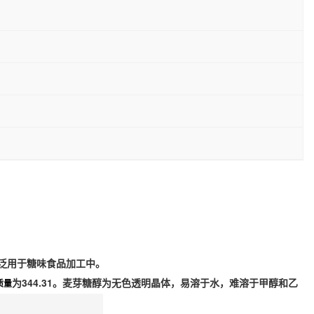
泛用于糖味食品加工中。
为344.31。麦芽糖醇为无色透明晶体，易溶于水，难溶于甲醇和乙
质量