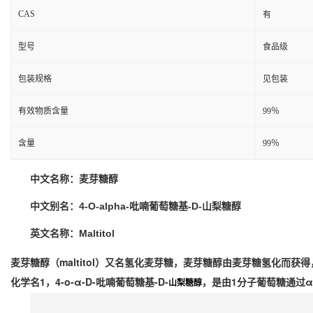
CAS
有
型号
食品级
包装规格
见包装
有效物质含量
99％
含量
99％
中文名称：麦芽糖醇
中文别名：4-O-alpha-吡喃葡萄糖基-D-山梨糖醇
英文名称：Maltitol
麦芽糖醇（maltitol）又名氢化麦芽糖，
麦芽糖醇由麦芽糖氢化而获得
化学名1，4-o-α-D-吡喃葡萄糖基-D-
，是由1分子葡萄糖通过α
山梨糖醇