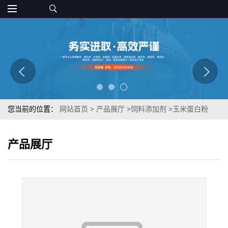
您当前的位置：
网站首页
>
产品展厅
>
饲料添加剂
>
玉米蛋白粉
60% 畜禽用 宠物养殖 饲料鱼饵颗粒 质优
产品展厅