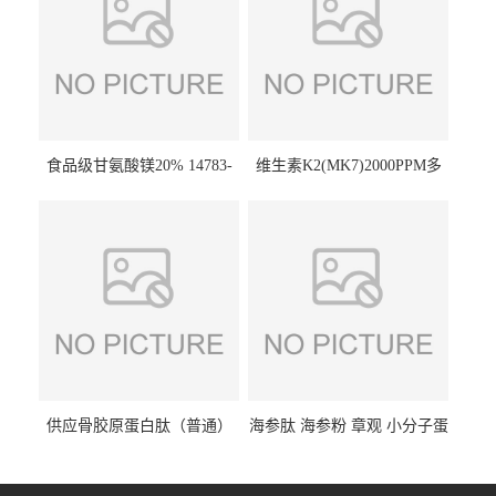
食品级甘氨酸镁20% 14783-
维生素K2(MK7)2000PPM多
68-7 营养强化剂 乳制品糕点
规格 VK2 11032-49-8 章观供
饮料 20%
应
供应骨胶原蛋白肽（普通）
海参肽 海参粉 章观 小分子蛋
质量保障 章观 现货直发
白肽 食品原料 1kg起订