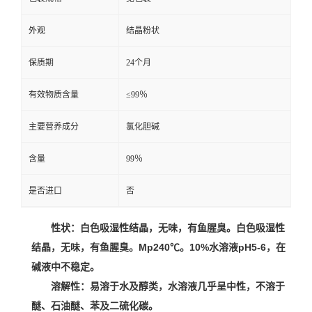
外观
结晶粉状
保质期
24个月
有效物质含量
≤99％
主要营养成分
氯化胆碱
含量
99％
是否进口
否
性状：
白色吸湿性结晶，无味，有鱼腥臭。
白色吸湿性
结晶，无味，有鱼腥臭。Mp240℃。10%水溶液pH5-6，在
碱液中不稳定。
溶解性：易溶于水及醇类，水溶液几乎呈中性，不溶于
醚、
石油醚
、苯及二硫化碳。