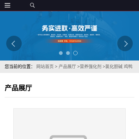
您当前的位置：
网站首页
>
产品展厅
>
营养强化剂
>
氯化胆碱 鸡鸭
鹅增蛋素 营养强化剂 现货批发 质优
产品展厅