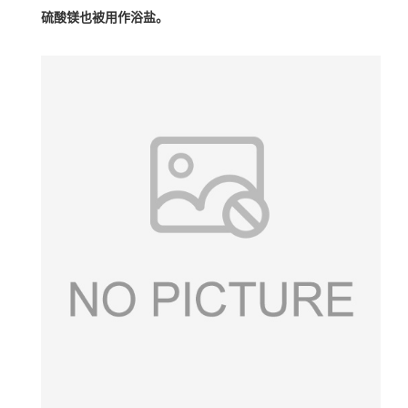
硫酸镁也被用作
浴盐
。