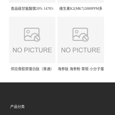
食品级甘氨酸镁20% 14783-
维生素K2(MK7)2000PPM多
68-7 营养强化剂 乳制品糕点
规格 VK2 11032-49-8 章观供
饮料 20%
应
供应骨胶原蛋白肽（普通）
海参肽 海参粉 章观 小分子蛋
质量保障 章观 现货直发
白肽 食品原料 1kg起订
产品分类