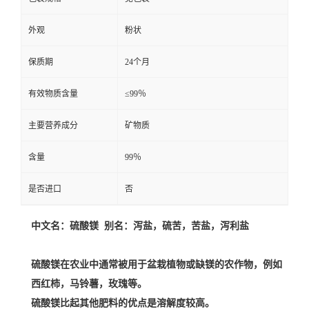
外观
粉状
保质期
24个月
有效物质含量
≤99％
主要营养成分
矿物质
含量
99％
是否进口
否
中文名：硫酸镁 别名：泻盐，硫苦，苦盐，泻利盐
硫酸镁在
农业
中
通常被用于盆栽植物或缺镁的农作物，例如
西红柿，马铃薯，
玫瑰
等。
硫酸镁比起其他肥料的优点是
溶解度
较高。