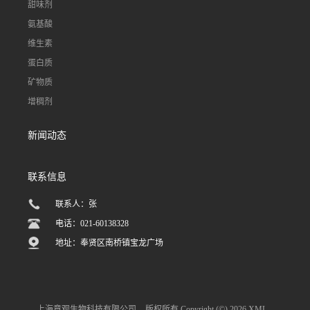
甜味剂
氨基酸
维生素
蛋白质
矿物质
增稠剂
新闻动态
联系信息
联系人：张
电话：021-60138328
地址：奉贤区南桥镇宝龙广场
上海章观生物科技有限公司
版权所有 Copyright (©) 2026
XML