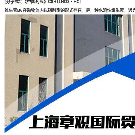
[分子式1]《中国药典》C8H11NO3 ·
HCl
维生素B6在动物体内以磷酸酯
的形式存在，是一种水溶性维生素
，遇