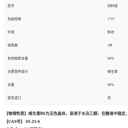
型号
饲料级
1*25
包装规格
外观
粉状
保质期
2年
有效物质含量
99％
主要营养成分
维生素
含量
99％
是否进口
否
维生素B6为无色晶体，易溶于水及
乙醇
，在酸液中稳定
【
物理性质
】
【CAS号】 65-23-6