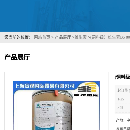
您当前的位置：
网站首页
>
产品展厅
>
维生素
>
(饲料级）维生素B6 80
产品展厅
(饲料级
起订量 
1-25
≥25
产地：
中
发布日期