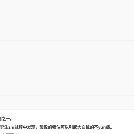
。
剂之一
研究生zhi过程中发现，酸败的猪油可以引起大白鼠的不yun症。