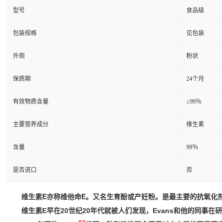
型号
食品级
包装规格
见包装
外观
粉状
保质期
24个月
有效物质含量
≤99％
主要营养成分
维生素
含量
99％
是否进口
否
维生素E亦称维他命E。又名
生育酚或产妊粉。是最主要的抗氧化
维生素E早在20世纪20年代就被人们发现，Evans和他的同事在