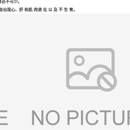
育必不可少。
会出现心、肝 和肌 肉退 化 以 及 不 生 育。