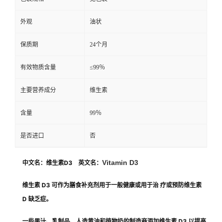
外观
油状
保质期
24个月
有效物质含量
≤99％
主要营养成分
维生素
含量
99％
是否进口
否
Vitamin D3
中文名：维生素D3 英文名：
维生素 D3 可作为膳食补充剂用于一般健康或用于
治 疗
或预防维生素
D 缺乏症。
一些果汁、乳制品、人造黄油和植物奶的制造商添加维生素 D3 以提高