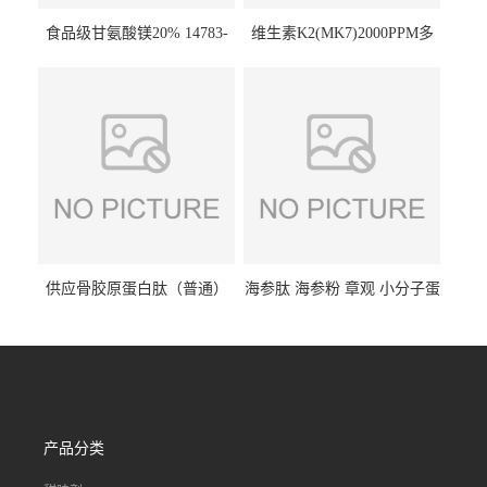
食品级甘氨酸镁20% 14783-
维生素K2(MK7)2000PPM多
68-7 营养强化剂 乳制品糕点
规格 VK2 11032-49-8 章观供
饮料 20%
应
供应骨胶原蛋白肽（普通）
海参肽 海参粉 章观 小分子蛋
质量保障 章观 现货直发
白肽 食品原料 1kg起订
产品分类