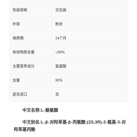
包装规格
见包装
外观
粉状
保质期
24个月
有效物质含量
≤99％
主要营养成分
氨基酸
含量
99％
是否进口
否
中文名称:L-酪氨酸
中文别名:L-β-对羟苯基-β-丙氨酸;(2S,3R)-2-氨基-3-对
羟苯基丙酸