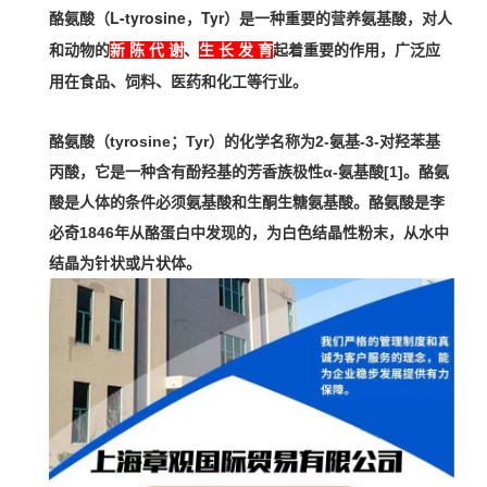
酪氨酸（L-tyrosine，Tyr）是一种重要的营养
，对人
氨基酸
和动物的
、
起着重要的作用，广泛应
新 陈 代 谢
生 长 发 育
用在食品、饲料、医药和化工等行业。
酪氨酸（tyrosine；Tyr）的化学名称为2-氨基-3-对羟苯基
丙酸，它是一种含有酚
羟基
的芳香族极性
α-氨基酸
[1]。酪氨
酸是人体的条件必须氨基酸和生酮生糖氨基酸。
酪氨酸是李
必奇1846年从
酪蛋白
中发现的，为白色结晶性粉末，从水中
结晶为针状或片状体。