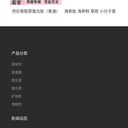
供应骨胶原蛋白肽（普通）
海参肽 海参粉 章观 小分子蛋
质量保障 章观 现货直发
白肽 食品原料 1kg起订
产品分类
甜味剂
氨基酸
维生素
蛋白质
矿物质
增稠剂
新闻动态