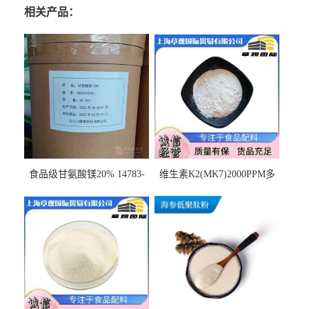
相关产品：
食品级甘氨酸镁20% 14783-
维生素K2(MK7)2000PPM多
68-7 营养强化剂 乳制品糕点
规格 VK2 11032-49-8 章观供
饮料 20%
应