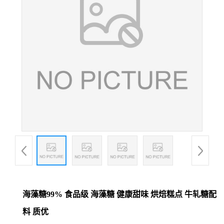
海藻糖99% 食品级 海藻糖 健康甜味 烘焙糕点 牛轧糖配
料 质优