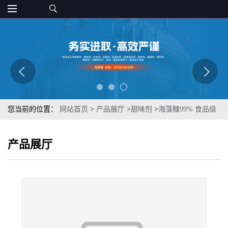
您当前的位置：
网站首页
>
产品展厅
>
甜味剂
>
海藻糖99% 食品级
海藻糖 健康甜味 烘焙糕点 牛轧糖配料 质优
产品展厅