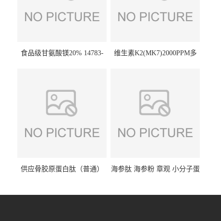
食品级甘氨酸镁20% 14783-
维生素K2(MK7)2000PPM多
68-7 营养强化剂 乳制品糕点
规格 VK2 11032-49-8 章观供
饮料 20%
应
供应骨胶原蛋白肽（普通）
海参肽 海参粉 章观 小分子蛋
质量保障 章观 现货直发
白肽 食品原料 1kg起订