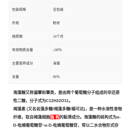
包装规格
见包装
外观
粉状
保质期
24个月
有效物质含量
≤99％
主要营养成分
海藻
含量
99％
海藻糖又称漏蕈和蕈类，是由两个葡萄糖分子组成的非还原
性二糖，分子式为C12H22O11。
褐藻素 (又名岩藻多糖/褐藻多糖/褔可达)，是一种水溶性食物
纤维，取自褐藻细胞
独 有
的黏滑成分。
海藻糖的结构式为α-
D-吡喃葡萄糖苷~α-D-吡喃葡萄糖苷，常以二水合物形式存