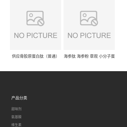
饮料 20%
应
供应骨胶原蛋白肽（普通）
海参肽 海参粉 章观 小分子蛋
质量保障 章观 现货直发
白肽 食品原料 1kg起订
产品分类
甜味剂
氨基酸
维生素