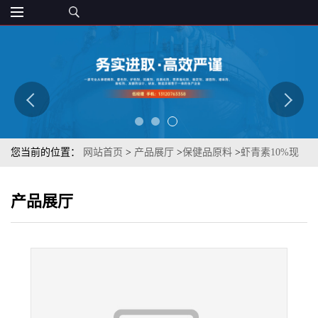
您当前的位置：
网站首页
>
产品展厅
>
保健品原料
>
虾青素10%现
货 472-61-7虾红素 粉末状 章观 原料质优
产品展厅