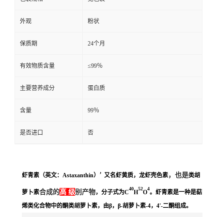
外观
粉状
保质期
24个月
有效物质含量
≤99％
主要营养成分
蛋白质
含量
99％
是否进口
否
，
，也是
虾青素（英文：Astaxanthin）
又名虾黄质，龙虾壳色素
类胡
40
52
4
合成的
高
级
别产物
萝卜素
，分子式为C
H
O
。虾青素是一种是
萜
烯类
化合物中的酮类胡萝卜素，由β，
β-胡萝卜素-4
，4'-
二酮
组成。