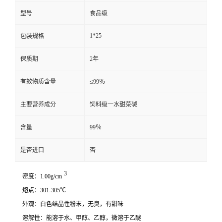
型号
食品级
1*25
包装规格
保质期
2年
有效物质含量
≤99％
主要营养成分
饲料级一水甜菜碱
含量
99％
是否进口
否
3
密度：1.00g/cm
熔点：301-305℃
外观：白色结晶性粉末，无臭，有甜味
溶解性：能溶于水、甲醇、乙醇，微溶于乙醚