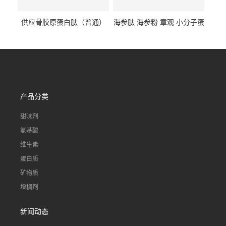
供应骨胶原蛋白肽（普通）
海参肽 海参粉 章观 小分子蛋
质量保障 章观 现货直发
白肽 食品原料 1kg起订
产品分类
甜味剂
氨基酸
维生素
蛋白质
矿物质
增稠剂
新闻动态