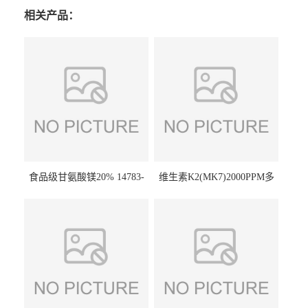
相关产品：
食品级甘氨酸镁20% 14783-
维生素K2(MK7)2000PPM多
68-7 营养强化剂 乳制品糕点
规格 VK2 11032-49-8 章观供
饮料 20%
应