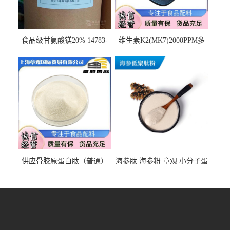
食品级甘氨酸镁20% 14783-
维生素K2(MK7)2000PPM多
68-7 营养强化剂 乳制品糕点
规格 VK2 11032-49-8 章观供
饮料 20%
应
供应骨胶原蛋白肽（普通）
海参肽 海参粉 章观 小分子蛋
质量保障 章观 现货直发
白肽 食品原料 1kg起订