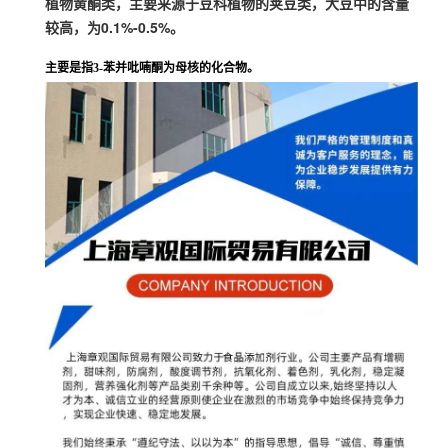
植物黄酮类，主要来源于豆科植物的荚豆类
，大豆中的含量
较高，为0.1%-0.5%。
主要是指3-
苯并
吡喃酮
为母核的化合物。