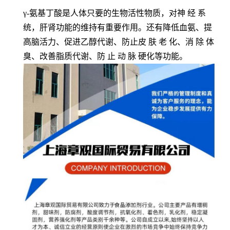
γ-氨基丁酸是人体只要的生物活性物质，
对
神 经 系
统
，肝肾功能的维持有重要作用。还有降低血氨、提
高脑活力、促进乙醇代谢、防止
皮 肤 老 化
、
消 除 体
臭
、改善脂质代谢、
防 止 动 脉 硬
化等功能。