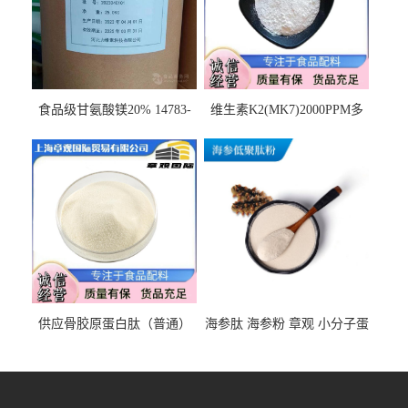
食品级甘氨酸镁20% 14783-
维生素K2(MK7)2000PPM多
68-7 营养强化剂 乳制品糕点
规格 VK2 11032-49-8 章观供
饮料 20%
应
供应骨胶原蛋白肽（普通）
海参肽 海参粉 章观 小分子蛋
质量保障 章观 现货直发
白肽 食品原料 1kg起订